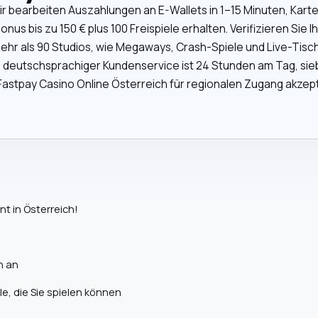
r bearbeiten Auszahlungen an E-Wallets in 1–15 Minuten, Kart
 bis zu 150 € plus 100 Freispiele erhalten. Verifizieren Sie I
 mehr als 90 Studios, wie Megaways, Crash-Spiele und Live-Ti
 deutschsprachiger Kundenservice ist 24 Stunden am Tag, sie
stpay Casino Online Österreich für regionalen Zugang akzept
t in Österreich!
h an
le, die Sie spielen können