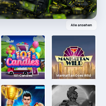
Alle ansehen
101 Candies
Manhattan Goes Wild