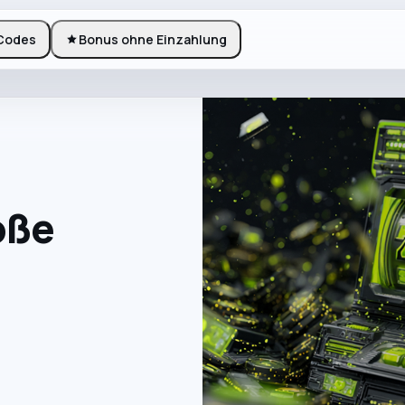
Codes
Bonus ohne Einzahlung
oße