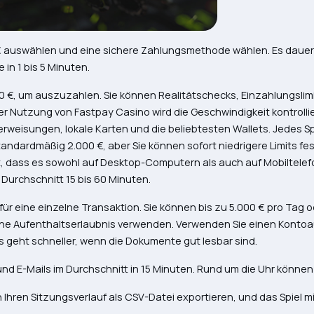
, € auswählen und eine sichere Zahlungsmethode wählen. Es daue
in 1 bis 5 Minuten.
 €, um auszuzahlen. Sie können Realitätschecks, Einzahlungslimit
Nutzung von Fastpay Casino wird die Geschwindigkeit kontrolliert 
eisungen, lokale Karten und die beliebtesten Wallets. Jedes Spie
andardmäßig 2.000 €, aber Sie können sofort niedrigere Limits fes
ert, dass es sowohl auf Desktop-Computern als auch auf Mobiltele
urchschnitt 15 bis 60 Minuten.
 für eine einzelne Transaktion. Sie können bis zu 5.000 € pro Tag o
ine Aufenthaltserlaubnis verwenden. Verwenden Sie einen Konto
s geht schneller, wenn die Dokumente gut lesbar sind.
nd E-Mails im Durchschnitt in 15 Minuten. Rund um die Uhr können
 Ihren Sitzungsverlauf als CSV-Datei exportieren, und das Spiel mi