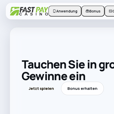
Anwendung
Bonus
Tauchen Sie in gr
Gewinne ein
Jetzt spielen
Bonus erhalten