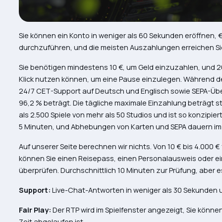
Sie können ein Konto in weniger als 60 Sekunden eröffnen
durchzuführen, und die meisten Auszahlungen erreichen Sie 
Sie benötigen mindestens 10 €, um Geld einzuzahlen, und 20
Klick nutzen können, um eine Pause einzulegen. Während der 
24/7 CET-Support auf Deutsch und Englisch sowie SEPA-Überw
96,2 % beträgt. Die tägliche maximale Einzahlung beträgt st
als 2.500 Spiele von mehr als 50 Studios und ist so konzipi
5 Minuten, und Abhebungen von Karten und SEPA dauern im D
Auf unserer Seite berechnen wir nichts. Von 10 € bis 4.000 €
können Sie einen Reisepass, einen Personalausweis oder e
überprüfen. Durchschnittlich 10 Minuten zur Prüfung, aber e
Support:
Live-Chat-Antworten in weniger als 30 Sekunden u
Fair Play:
Der RTP wird im Spielfenster angezeigt, Sie können
Zeit abgelaufen ist.