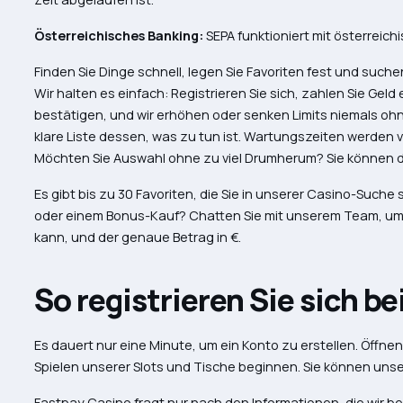
Österreichisches Banking:
SEPA funktioniert mit österreic
Finden Sie Dinge schnell, legen Sie Favoriten fest und such
Wir halten es einfach: Registrieren Sie sich, zahlen Sie Gel
bestätigen, und wir erhöhen oder senken Limits niemals oh
klare Liste dessen, was zu tun ist. Wartungszeiten werde
Möchten Sie Auswahl ohne zu viel Drumherum? Sie können di
Es gibt bis zu 30 Favoriten, die Sie in unserer Casino-Suche
oder einem Bonus-Kauf? Chatten Sie mit unserem Team, um sch
kann, und der genaue Betrag in €.
So registrieren Sie sich b
Es dauert nur eine Minute, um ein Konto zu erstellen. Öffnen
Spielen unserer Slots und Tische beginnen. Sie können unser
Fastpay Casino fragt nur nach den Informationen, die wir be