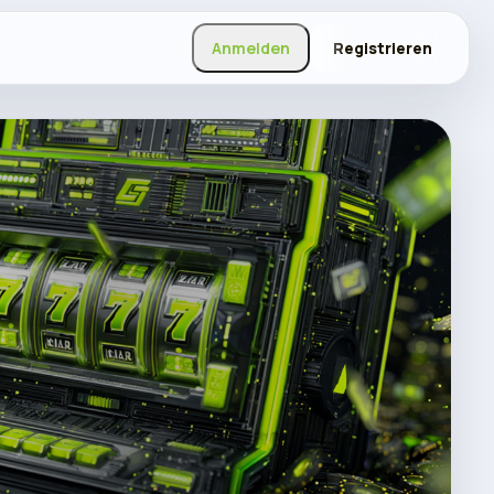
Anmelden
Registrieren