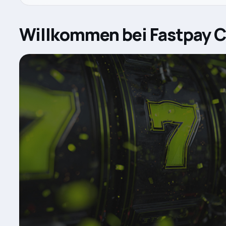
Willkommen bei Fastpay Ca